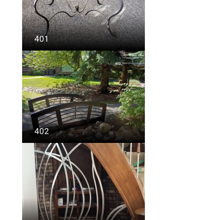
401
402