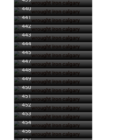
440
441
442
443
444
445
446
447
448
449
450
451
452
453
454
455
456
457