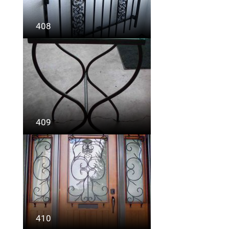
408
409
410