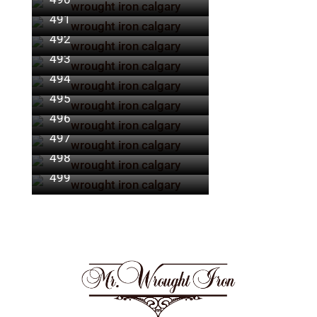
491
492
493
494
495
496
497
498
499