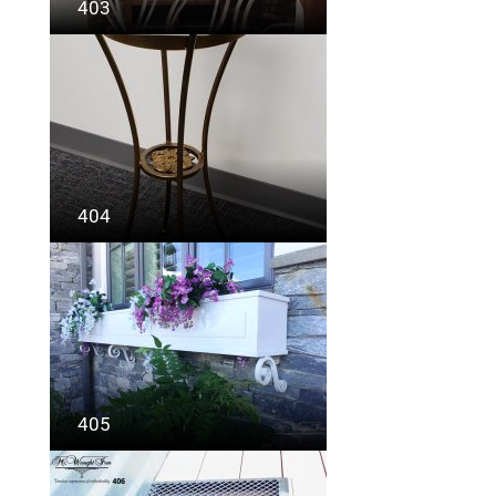
403
404
405