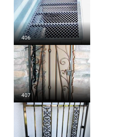
406
407