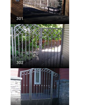
301
302