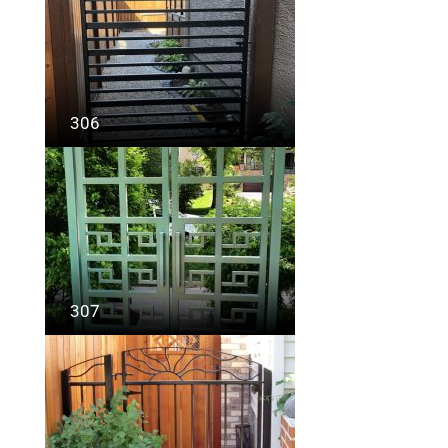
306
307