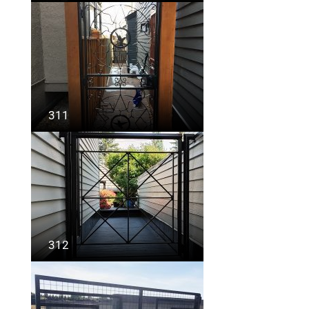
311
312