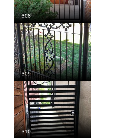
308
309
310