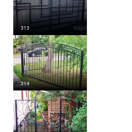
313
314