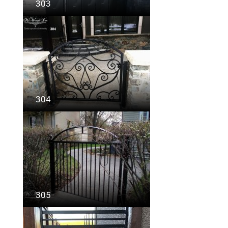
303
304
305