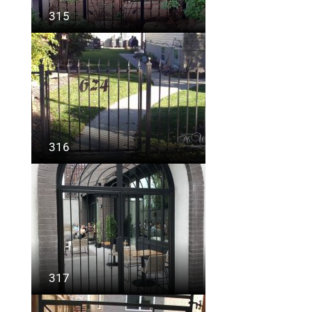
315
316
317