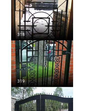
318
319