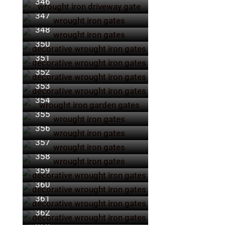
346
347
348
349
350
351
352
353
354
355
356
357
358
359
360
361
362